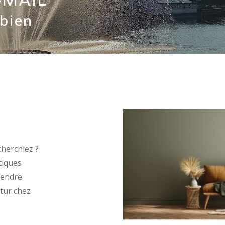
bien
cherchiez ?
tiques
tendre
utur chez