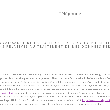
Téléphone
ONNAISSANCE DE LA POLITIQUE DE CONFIDENTIALITÉ
NS RELATIVES AU TRAITEMENT DE MES DONNÉES PER
ecueillies sur ce formulaire sont enregistrées dans un fichier informatisé par La Boite Immo agissant 
gestion de la clientèle/prospects de l'Agence / du Réseau qui reste Responsable du Traitement de vos D
t repose sur l'intérêt légitime de l'Agence / du Réseau. Elles sont conservées jusqu'à demande de suppr
. Conformément à la loi « informatique et libertés », vous disposez des droits d’accès, de rectification, d
ortabilité de vos données. Vous pouvez retirer votre consentement à tout moment en contactant directem
tps://cnil.fr/fr
pour plus d’informations sur vos droits. Si vous estimez, après avoir contacté l'Agence / le
ertés » ne sont pas respectés, vous pouvez adresser une réclamation à la CNIL. Nous vous informons de l
archage téléphonique « Bloctel », sur laquelle vous pouvez vous inscrire ici :
https://www.bloctel.gouv.f
elles, nous vous invitons à ne pas inscrire de Données sensibles dans le champ de saisie libre.