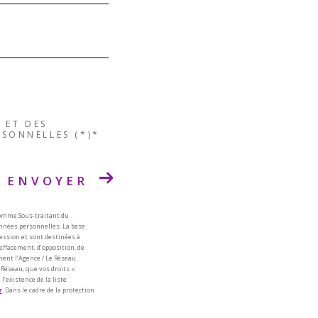
 ET DES
SONNELLES (*)*
ENVOYER
comme Sous-traitant du
onnées personnelles. La base
ession et sont destinées à
’effacement, d’opposition, de
ent l’Agence / Le Réseau.
 Réseau, que vos droits «
’existence de la liste
r
. Dans le cadre de la protection