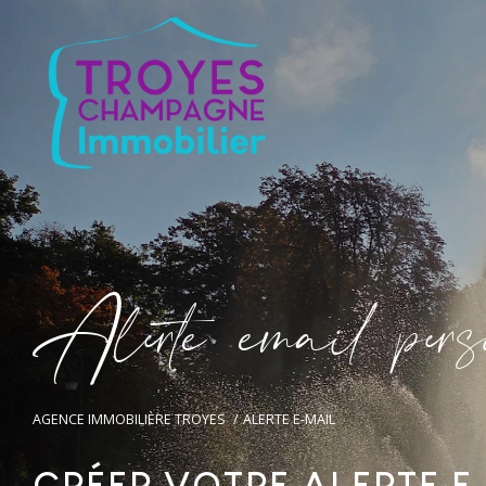
A
l
e
t
e
e
m
a
i
p
e
s
AGENCE IMMOBILIÈRE TROYES
ALERTE E-MAIL
CRÉER VOTRE ALERTE E