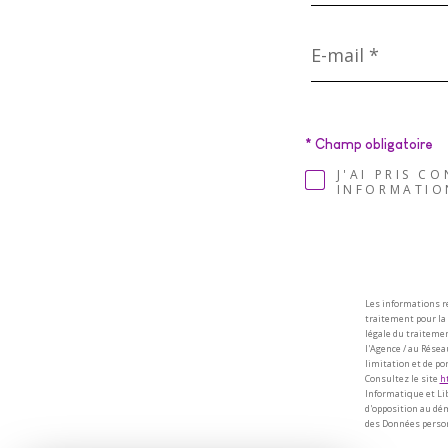
E-
mail
*
* Champ obligatoire
J'AI PRIS C
INFORMATIO
Les informations r
traitement pour la 
légale du traitemen
l'Agence / au Réseau
limitation et de p
Consultez le site
ht
Informatique et Lib
d'opposition au dém
des Données personn