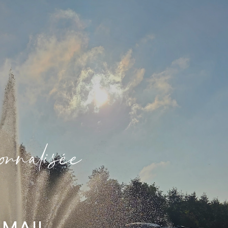
o
n
a
i
é
e
-MAIL