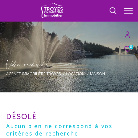
0
V
o
r
e
r
e
c
e
c
e
AGENCE IMMOBILIÈRE TROYES
LOCATION
MAISON
DÉSOLÉ
Aucun bien ne correspond à vos
critères de recherche