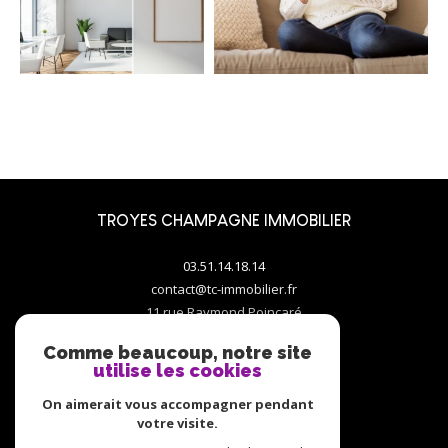
TROYES CHAMPAGNE IMMOBILIER
03.51.14.18.14
contact@tc-immobilier.fr
11 rue Raymond Poincaré
10000
troyes
Comme beaucoup, notre site
utilise les cookies
On aimerait vous accompagner pendant
votre visite.