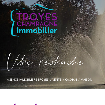
V
o
r
e
r
e
c
e
c
e
AGENCE IMMOBILIÈRE TROYES
VENTE
CACHAN
MAISON