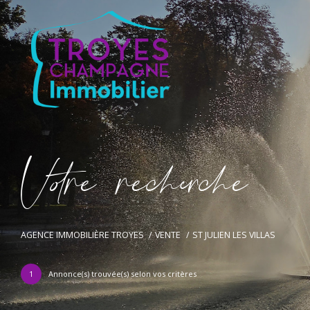
V
o
r
e
r
e
c
e
c
e
AGENCE IMMOBILIÈRE TROYES
VENTE
ST JULIEN LES VILLAS
1
Annonce(s) trouvée(s) selon vos critères