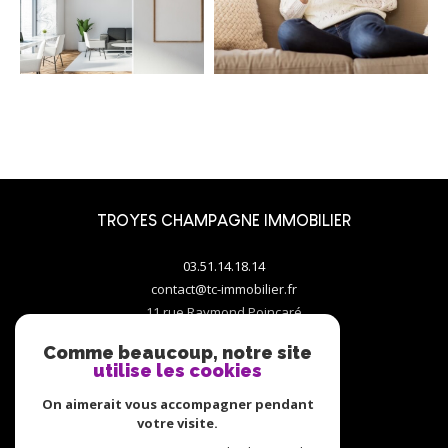
TROYES CHAMPAGNE IMMOBILIER
03.51.14.18.14
contact@tc-immobilier.fr
11 rue Raymond Poincaré
10000
troyes
Comme beaucoup, notre site
utilise les cookies
On aimerait vous accompagner pendant
votre visite.