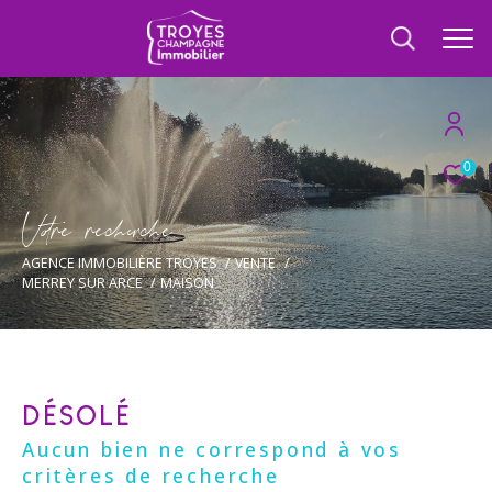
0
V
o
r
e
r
e
c
e
c
e
AGENCE IMMOBILIÈRE TROYES
VENTE
MERREY SUR ARCE
MAISON
DÉSOLÉ
Aucun bien ne correspond à vos
critères de recherche