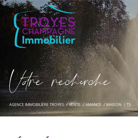
V
o
r
e
r
e
c
e
c
e
AGENCE IMMOBILIÈRE TROYES
VENTE
AMANCE
MAISON
T5