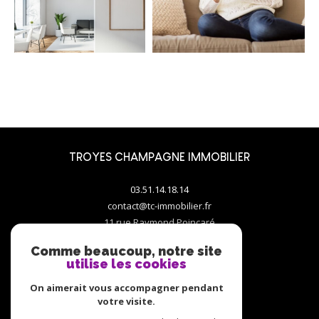
TROYES CHAMPAGNE IMMOBILIER
03.51.14.18.14
contact@tc-immobilier.fr
11 rue Raymond Poincaré
10000
troyes
Comme beaucoup, notre site
utilise les cookies
On aimerait vous accompagner pendant
votre visite.