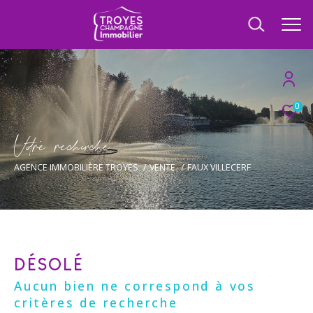
0
V
o
r
e
r
e
c
e
c
e
AGENCE IMMOBILIÈRE TROYES
VENTE
FAUX VILLECERF
DÉSOLÉ
Aucun bien ne correspond à vos
critères de recherche