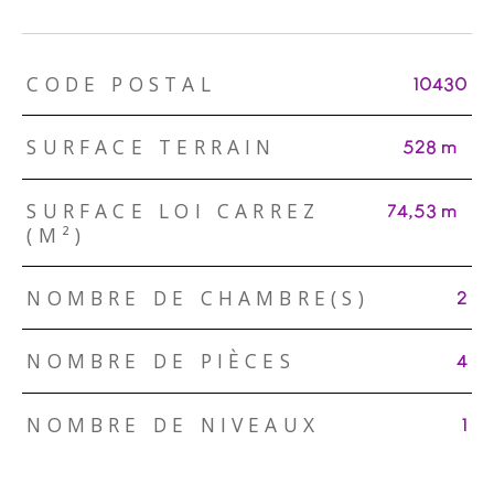
TRAD_ZEPHYR_Caracteristique
TRAD_ZEPHYR_Valeurs
CODE POSTAL
10430
SURFACE TERRAIN
528 m²
SURFACE LOI CARREZ
74,53 m²
(M²)
NOMBRE DE CHAMBRE(S)
2
NOMBRE DE PIÈCES
4
NOMBRE DE NIVEAUX
1