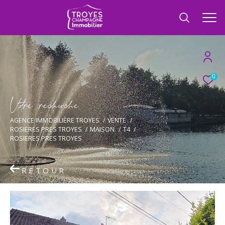
0
V
o
r
e
r
e
c
e
c
e
AGENCE IMMOBILIÈRE TROYES
VENTE
ROSIERES PRES TROYES
MAISON
T4
ROSIERES PRES TROYES
RETOUR