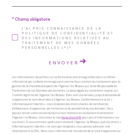
* Champ obligatoire
J'AI PRIS CONNAISSANCE DE LA
POLITIQUE DE CONFIDENTIALITÉ ET
DES INFORMATIONS RELATIVES AU
TRAITEMENT DE MES DONNÉES
PERSONNELLES (*)*
ENVOYER
Les informations recueillies sur ce formulaire sont enregistrées dans un fichier
informatisé par La Boite Immo agissant comme Sous-traitant du traitement pour la
gestion de la clientèle/prospects de l'Agence / du Réseau qui reste Responsable du
Traitement de vos Données personnelles. La base légale du traitement repose sur
l'intérêt légitime de l'Agence / du Réseau. Elles sont conservées jusqu'à demande de
suppression et sont destinées à l'Agence / au Réseau. Conformément à la loi «
informatique et libertés », vous disposez des droits d’accès, de rectification,
d’effacement, d’opposition, de limitation et de portabilité de vos données. Vous
pouvez retirer votre consentement à tout moment en contactant directement
l’Agence / Le Réseau. Consultez le site
https://cnil.fr/fr
pour plus d’informations sur
vos droits. Si vous estimez, après avoir contacté l'Agence / le Réseau, que vos droits «
Informatique et Libertés » ne sont pas respectés, vous pouvez adresser une
réclamation à la CNIL. Nous vous informons de l’existence de la liste d'opposition au