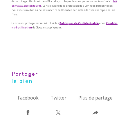
démarchage téléphonique « Bloctel », sur laquelle vous pouvez vous inscrire ici :
htt
ps://www.bloctel.gouv.fr
. Dans le cadre de la protection des Données personnelles,
nous vous invitons à ne pas inscrire de Données sensibles dans le champ de saisie
libre.
Ce site est protégé par reCAPTCHA, les
Politiques de Confidentialité
et es
Conditio
ns d'utilisation
de Google s'appliquent.
partager
le bien
Facebook
Twitter
Plus de partage