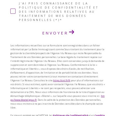
J'AI PRIS CONNAISSANCE DE LA
POLITIQUE DE CONFIDENTIALITÉ ET
DES INFORMATIONS RELATIVES AU
TRAITEMENT DE MES DONNÉES
PERSONNELLES (*)*
ENVOYER
Les informations recueillies sur ce formulaire sont enregistrées dans un fichier
informatisé par La Boite Immo agissant comme Sous-traitant du traitement pour la
gestion de la clientèle/prospects de l'Agence / du Réseau qui reste Responsable du
Traitement de vos Données personnelles. La base légale du traitement repose sur
l'intérêt légitime de l'Agence / du Réseau. Elles sont conservées jusqu'à demande de
suppression et sont destinées à l'Agence / au Réseau. Conformément à la loi «
informatique et libertés », vous disposez des droits d’accès, de rectification,
d’effacement, d’opposition, de limitation et de portabilité de vos données. Vous
pouvez retirer votre consentement à tout moment en contactant directement
l’Agence / Le Réseau. Consultez le site
https://cnil.fr/fr
pour plus d’informations sur
vos droits. Si vous estimez, après avoir contacté l'Agence / le Réseau, que vos droits «
Informatique et Libertés » ne sont pas respectés, vous pouvez adresser une
réclamation à la CNIL. Nous vous informons de l’existence de la liste d'opposition au
démarchage téléphonique « Bloctel », sur laquelle vous pouvez vous inscrire ici :
htt
ps://www.bloctel.gouv.fr
. Dans le cadre de la protection des Données personnelles,
nous vous invitons à ne pas inscrire de Données sensibles dans le champ de saisie
libre.
Ce site est protégé par reCAPTCHA, les
Politiques de Confidentialité
et es
Conditio