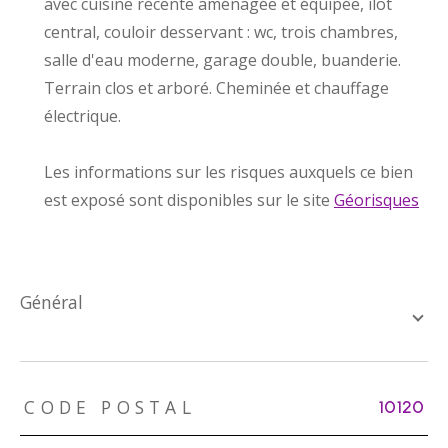
avec cuisine récente aménagée et équipée, îlot
central, couloir desservant : wc, trois chambres,
salle d'eau moderne, garage double, buanderie.
Terrain clos et arboré. Cheminée et chauffage
électrique.
Les informations sur les risques auxquels ce bien
est exposé sont disponibles sur le site
Géorisques
général
TRAD_ZEPHYR_Caracteristique
TRAD_ZEPHYR_Valeurs
CODE POSTAL
10120