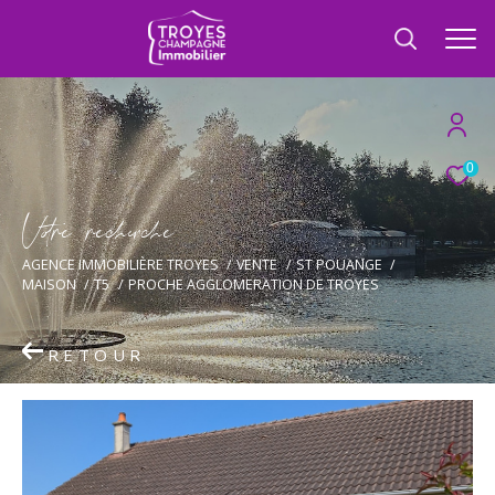
0
V
o
r
e
r
e
c
e
c
e
AGENCE IMMOBILIÈRE TROYES
VENTE
ST POUANGE
MAISON
T5
PROCHE AGGLOMERATION DE TROYES
RETOUR