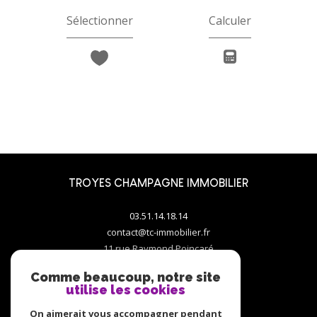
Sélectionner
Calculer
TROYES CHAMPAGNE IMMOBILIER
03.51.14.18.14
contact@tc-immobilier.fr
11 rue Raymond Poincaré
10000
troyes
Comme beaucoup, notre site
utilise les cookies
On aimerait vous accompagner pendant