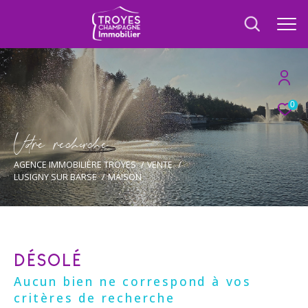
0
V
o
r
e
r
e
c
e
c
e
AGENCE IMMOBILIÈRE TROYES
VENTE
LUSIGNY SUR BARSE
MAISON
DÉSOLÉ
Aucun bien ne correspond à vos
critères de recherche