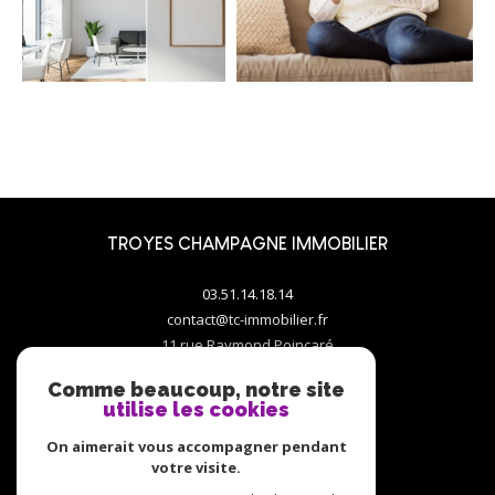
TROYES CHAMPAGNE IMMOBILIER
03.51.14.18.14
contact@tc-immobilier.fr
11 rue Raymond Poincaré
10000
troyes
Comme beaucoup, notre site
utilise les cookies
On aimerait vous accompagner pendant
votre visite.