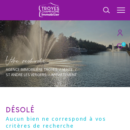
0
V
o
r
e
r
e
c
e
c
e
AGENCE IMMOBILIÈRE TROYES
VENTE
ST ANDRE LES VERGERS
APPARTEMENT
DÉSOLÉ
Aucun bien ne correspond à vos
critères de recherche