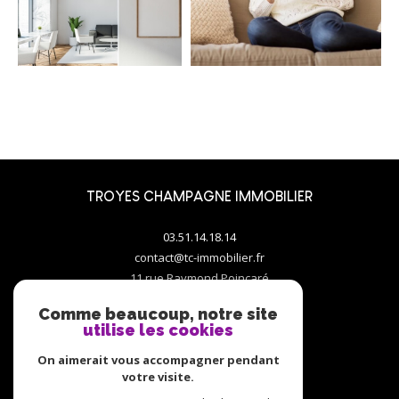
TROYES CHAMPAGNE IMMOBILIER
03.51.14.18.14
contact@tc-immobilier.fr
11 rue Raymond Poincaré
10000
troyes
Comme beaucoup, notre site
utilise les cookies
On aimerait vous accompagner pendant
votre visite.