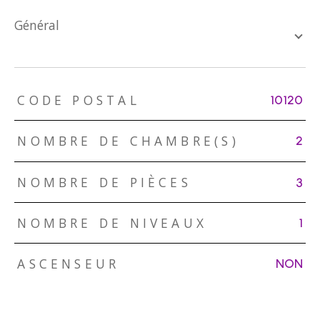
général
TRAD_ZEPHYR_Caracteristique
TRAD_ZEPHYR_Valeurs
CODE POSTAL
10120
NOMBRE DE CHAMBRE(S)
2
NOMBRE DE PIÈCES
3
NOMBRE DE NIVEAUX
1
ASCENSEUR
NON