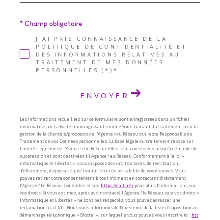
* Champ obligatoire
J'AI PRIS CONNAISSANCE DE LA
POLITIQUE DE CONFIDENTIALITÉ ET
DES INFORMATIONS RELATIVES AU
TRAITEMENT DE MES DONNÉES
PERSONNELLES (*)*
ENVOYER
Les informations recueillies sur ce formulaire sont enregistrées dans un fichier
informatisé par La Boite Immo agissant comme Sous-traitant du traitement pour la
gestion de la clientèle/prospects de l'Agence / du Réseau qui reste Responsable du
Traitement de vos Données personnelles. La base légale du traitement repose sur
l'intérêt légitime de l'Agence / du Réseau. Elles sont conservées jusqu'à demande de
suppression et sont destinées à l'Agence / au Réseau. Conformément à la loi «
informatique et libertés », vous disposez des droits d’accès, de rectification,
d’effacement, d’opposition, de limitation et de portabilité de vos données. Vous
pouvez retirer votre consentement à tout moment en contactant directement
l’Agence / Le Réseau. Consultez le site
https://cnil.fr/fr
pour plus d’informations sur
vos droits. Si vous estimez, après avoir contacté l'Agence / le Réseau, que vos droits «
Informatique et Libertés » ne sont pas respectés, vous pouvez adresser une
réclamation à la CNIL. Nous vous informons de l’existence de la liste d'opposition au
démarchage téléphonique « Bloctel », sur laquelle vous pouvez vous inscrire ici :
htt