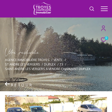
0
V
o
r
e
r
e
c
e
c
e
AGENCE IMMOBILIÈRE TROYES
VENTE
ST ANDRE LES VERGERS
DUPLEX
T3
SAINT ANDRE LES VERGERS A VENDRE CHARMANT DUPLEX
RETOUR