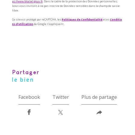
ps://www.bloctel.gouv.fr
. Dans le cadre de la protection des Données personnelles,
nous vous invitons à ne pas inscrire de Données sensibles dans le champ de saisie
libre.
Ce site est protégé par reCAPTCHA, les
Politiques de Confidentialité
et es
Conditio
ns d'utilisation
de Google s'appliquent.
partager
le bien
Facebook
Twitter
Plus de partage