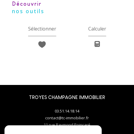
découvrir
nos outils
Sélectionner
Calculer
TROYES CHAMPAGNE IMMOBILIER
03.51.14.18.14
contact@tc-immobilier.fr
11 rue Raymond Poincaré
10000
troyes