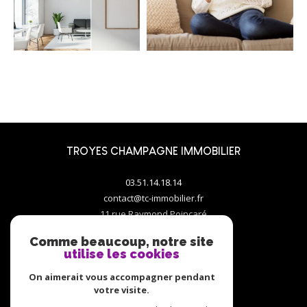
TROYES CHAMPAGNE IMMOBILIER
03.51.14.18.14
contact@tc-immobilier.fr
11 rue Raymond Poincaré
10000
troyes
Comme beaucoup, notre site
utilise les cookies
On aimerait vous accompagner pendant
votre visite.