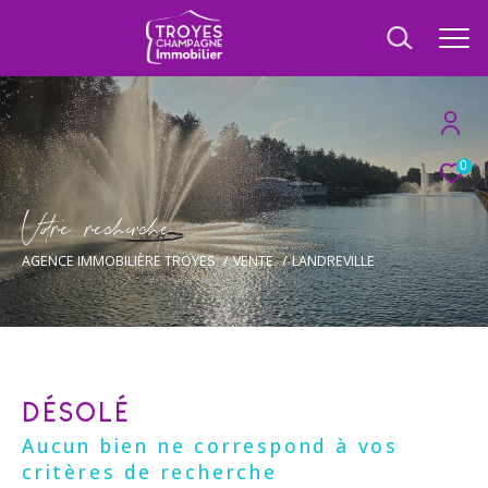
0
V
o
r
e
r
e
c
e
c
e
AGENCE IMMOBILIÈRE TROYES
VENTE
LANDREVILLE
DÉSOLÉ
Aucun bien ne correspond à vos
critères de recherche