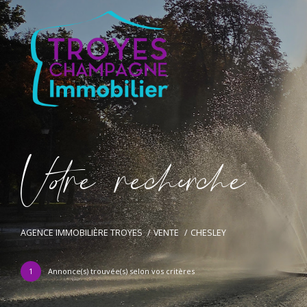
V
o
r
e
r
e
c
e
c
e
AGENCE IMMOBILIÈRE TROYES
VENTE
CHESLEY
1
Annonce(s) trouvée(s) selon vos critères