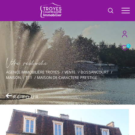
0
V
o
r
e
r
e
c
e
c
e
AGENCE IMMOBILIÈRE TROYES
VENTE
BOSSANCOURT
MAISON
T11
MAISON DE CARACTERE PRESTIGE
RETOUR