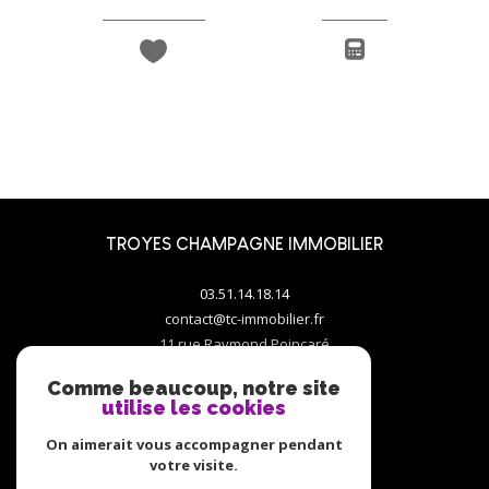
TROYES CHAMPAGNE IMMOBILIER
03.51.14.18.14
contact@tc-immobilier.fr
11 rue Raymond Poincaré
10000
troyes
Comme beaucoup, notre site
utilise les cookies
On aimerait vous accompagner pendant
votre visite.