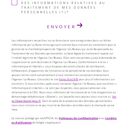
DES INFORMATIONS RELATIVES AU
TRAITEMENT DE MES DONNÉES
PERSONNELLES (*)*
ENVOYER
Les informations recueillies sur ce formulaire sont enregistrées dans un fichier
informatisé par La Boite Immo agissant comme Sous-traitant du traitement pour la
gestion de la clientèle/prospects de l'Agence / du Réseau qui reste Responsable du
Traitement de vos Données personnelles. La base légale du traitement repose sur
l'intérêt légitime de l'Agence / du Réseau. Elles sont conservées jusqu'à demande de
suppression et sont destinées à l'Agence / au Réseau. Conformément à la loi «
informatique et libertés », vous disposez des droits d’accès, de rectification,
d’effacement, d’opposition, de limitation et de portabilité de vos données. Vous
pouvez retirer votre consentement à tout moment en contactant directement
l’Agence / Le Réseau. Consultez le site
https://cnil.fr/fr
pour plus d’informations sur
vos droits. Si vous estimez, après avoir contacté l'Agence / le Réseau, que vos droits «
Informatique et Libertés » ne sont pas respectés, vous pouvez adresser une
réclamation à la CNIL. Nous vous informons de l’existence de la liste d'opposition au
démarchage téléphonique « Bloctel », sur laquelle vous pouvez vous inscrire ici :
htt
ps://www.bloctel.gouv.fr
. Dans le cadre de la protection des Données personnelles,
nous vous invitons à ne pas inscrire de Données sensibles dans le champ de saisie
libre.
Ce site est protégé par reCAPTCHA, les
Politiques de Confidentialité
et es
Conditio
ns d'utilisation
de Google s'appliquent.