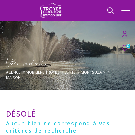
0
V
o
r
e
r
e
c
e
c
e
AGENCE IMMOBILIÈRE TROYES
VENTE
MONTSUZAIN
MAISON
DÉSOLÉ
Aucun bien ne correspond à vos
critères de recherche