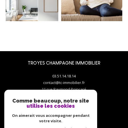
TROYES CHAMPAGNE IMMOBILIER
03.51.14.18.14
contact@tc-immobilier.fr
11 rue Raymond Poincaré
10000
troyes
Comme beaucoup, notre site
utilise les cookies
On aimerait vous accompagner pendant
votre visite.