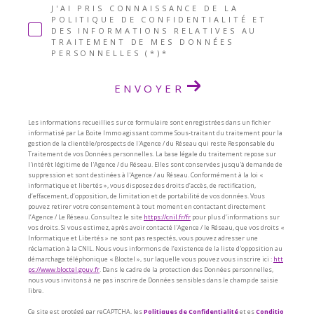
J'AI PRIS CONNAISSANCE DE LA
POLITIQUE DE CONFIDENTIALITÉ ET
DES INFORMATIONS RELATIVES AU
TRAITEMENT DE MES DONNÉES
PERSONNELLES (*)*
ENVOYER
Les informations recueillies sur ce formulaire sont enregistrées dans un fichier
informatisé par La Boite Immo agissant comme Sous-traitant du traitement pour la
gestion de la clientèle/prospects de l'Agence / du Réseau qui reste Responsable du
Traitement de vos Données personnelles. La base légale du traitement repose sur
l'intérêt légitime de l'Agence / du Réseau. Elles sont conservées jusqu'à demande de
suppression et sont destinées à l'Agence / au Réseau. Conformément à la loi «
informatique et libertés », vous disposez des droits d’accès, de rectification,
d’effacement, d’opposition, de limitation et de portabilité de vos données. Vous
pouvez retirer votre consentement à tout moment en contactant directement
l’Agence / Le Réseau. Consultez le site
https://cnil.fr/fr
pour plus d’informations sur
vos droits. Si vous estimez, après avoir contacté l'Agence / le Réseau, que vos droits «
Informatique et Libertés » ne sont pas respectés, vous pouvez adresser une
réclamation à la CNIL. Nous vous informons de l’existence de la liste d'opposition au
démarchage téléphonique « Bloctel », sur laquelle vous pouvez vous inscrire ici :
htt
ps://www.bloctel.gouv.fr
. Dans le cadre de la protection des Données personnelles,
nous vous invitons à ne pas inscrire de Données sensibles dans le champ de saisie
libre.
Ce site est protégé par reCAPTCHA, les
Politiques de Confidentialité
et es
Conditio