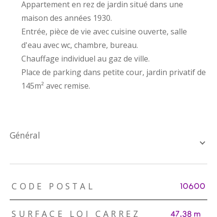
Appartement en rez de jardin situé dans une
maison des années 1930.
Entrée, pièce de vie avec cuisine ouverte, salle
d'eau avec wc, chambre, bureau.
Chauffage individuel au gaz de ville.
Place de parking dans petite cour, jardin privatif de
145m² avec remise.
général
TRAD_ZEPHYR_Caracteristique
TRAD_ZEPHYR_Valeurs
CODE POSTAL
10600
SURFACE LOI CARREZ
47,38 m²