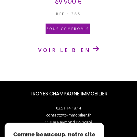
69 900 €
REF : 385
SOUS-COMPROMIS
VOIR LE BIEN
TROYES CHAMPAGNE IMMOBILIER
03.51.14.18.14
contact@tc-immobilier.fr
11 rue Raymond Poincaré
10000
troyes
Comme beaucoup, notre site