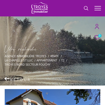
0
V
o
r
e
r
e
c
e
c
e
AGENCE IMMOBILIÈRE TROYES
VENTE
LA CHAPELLE ST LUC
APPARTEMENT
T2
TROYES NORD SECTEUR FOUCHY
RETOUR