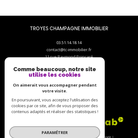
TROYES CHAMPAGNE IMMOBILIER
03.51.14.18.14
contact@tc-immobilier.fr
11 rue Raymond Poincaré
10000
troyes
Comme beaucoup, notre site
utilise les cookies
On aimerait vous accompagner pendant
votre visite.
En poursuivant, vous acceptez l'utilisation des
ADHÉRENTS
cookies par ce site, afin de vous proposer des
contenus adaptés et réaliser des statistiques !
PARAMÉTRER
© 2026 | Tous droits réservés | Traduction powered by Google |