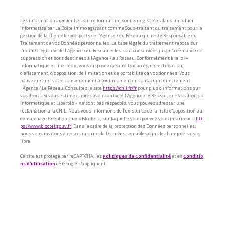
Les informations recueillies sur ce formulaire sont enregistrées dans un fichier
informatisé par La Boite Immo agissant comme Sous-traitant du traitement pour la
gestion de la clientèle/prospects de l'Agence / du Réseau qui reste Responsable du
Traitement de vos Données personnelles. La base légale du traitement repose sur
l'intérêt légitime de l'Agence / du Réseau. Elles sont conservées jusqu'à demande de
suppression et sont destinées à l'Agence / au Réseau. Conformément à la loi «
informatique et libertés », vous disposez des droits d’accès, de rectification,
d’effacement, d’opposition, de limitation et de portabilité de vos données. Vous
pouvez retirer votre consentement à tout moment en contactant directement
l’Agence / Le Réseau. Consultez le site
https://cnil.fr/fr
pour plus d’informations sur
vos droits. Si vous estimez, après avoir contacté l'Agence / le Réseau, que vos droits «
Informatique et Libertés » ne sont pas respectés, vous pouvez adresser une
réclamation à la CNIL. Nous vous informons de l’existence de la liste d'opposition au
démarchage téléphonique « Bloctel », sur laquelle vous pouvez vous inscrire ici :
htt
ps://www.bloctel.gouv.fr
. Dans le cadre de la protection des Données personnelles,
nous vous invitons à ne pas inscrire de Données sensibles dans le champ de saisie
libre.
Ce site est protégé par reCAPTCHA, les
Politiques de Confidentialité
et es
Conditio
ns d'utilisation
de Google s'appliquent.