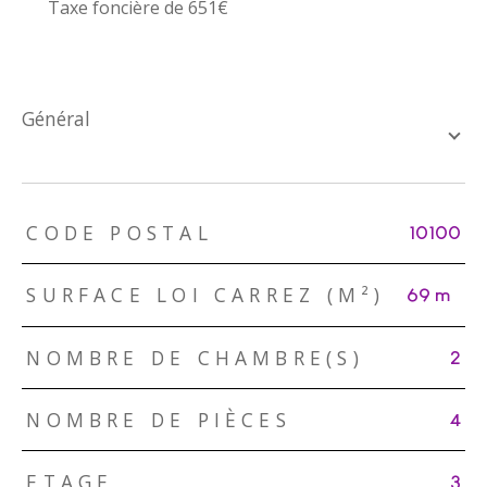
Taxe foncière de 651€
général
TRAD_ZEPHYR_Caracteristique
TRAD_ZEPHYR_Valeurs
CODE POSTAL
10100
SURFACE LOI CARREZ (M²)
69 m²
NOMBRE DE CHAMBRE(S)
2
NOMBRE DE PIÈCES
4
ETAGE
3