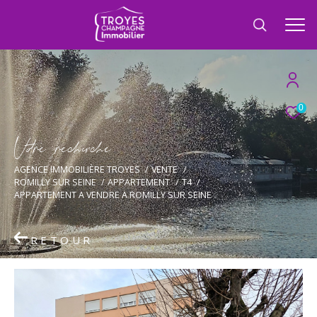
0
V
o
r
e
r
e
c
e
c
e
AGENCE IMMOBILIÈRE TROYES
VENTE
ROMILLY SUR SEINE
APPARTEMENT
T4
APPARTEMENT A VENDRE A ROMILLY SUR SEINE
RETOUR