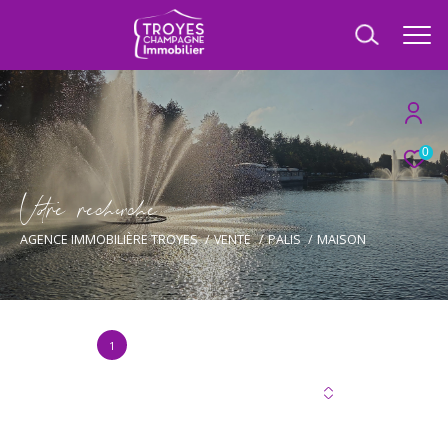
0
V
o
r
e
r
e
c
e
c
e
AGENCE IMMOBILIÈRE TROYES
VENTE
PALIS
MAISON
1
Annonce(s) trouvée(s) selon vos critères
Trier par
Les plus récentes