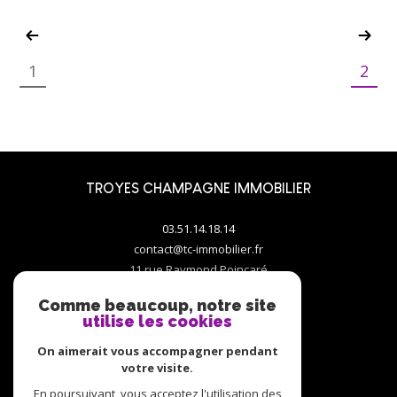
1
2
TROYES CHAMPAGNE IMMOBILIER
03.51.14.18.14
contact@tc-immobilier.fr
11 rue Raymond Poincaré
10000
troyes
Comme beaucoup, notre site
utilise les cookies
On aimerait vous accompagner pendant
votre visite.
En poursuivant, vous acceptez l'utilisation des