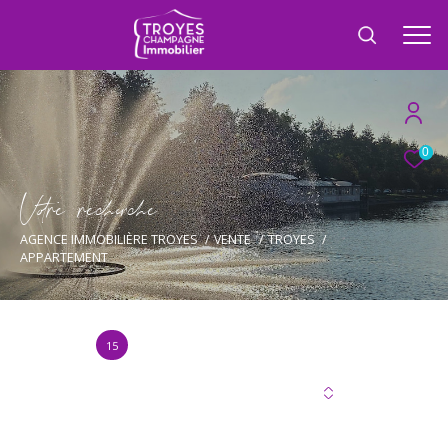
0
V
o
r
e
r
e
c
e
c
e
AGENCE IMMOBILIÈRE TROYES
VENTE
TROYES
APPARTEMENT
15
Annonce(s) trouvée(s) selon vos critères
Trier par
Les plus récentes