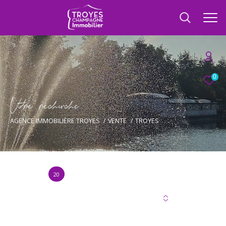
0
V
o
r
e
r
e
c
e
c
e
AGENCE IMMOBILIÈRE TROYES
VENTE
TROYES
20
Annonce(s) trouvée(s) selon vos critères
Trier par
Les plus récentes