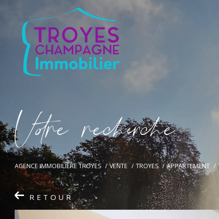
V
o
r
e
r
e
c
e
c
e
AGENCE IMMOBILIÈRE TROYES
VENTE
TROYES
APPARTEMENT
RETOUR