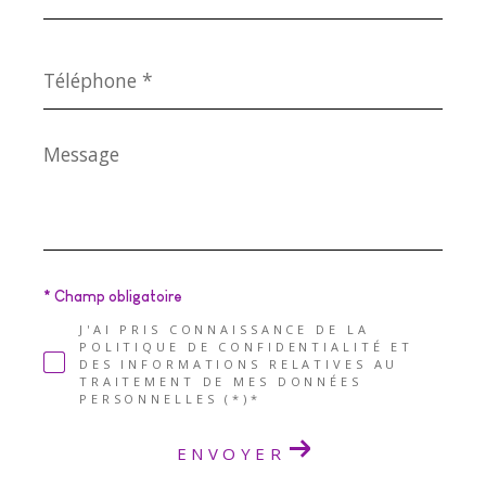
*
Téléphone
*
Message
*
* Champ obligatoire
J'AI PRIS CONNAISSANCE DE LA
POLITIQUE DE CONFIDENTIALITÉ ET
DES INFORMATIONS RELATIVES AU
TRAITEMENT DE MES DONNÉES
PERSONNELLES (*)*
ENVOYER