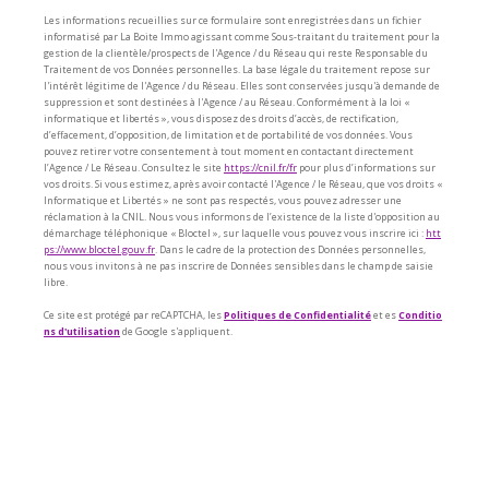
Les informations recueillies sur ce formulaire sont enregistrées dans un fichier
informatisé par La Boite Immo agissant comme Sous-traitant du traitement pour la
gestion de la clientèle/prospects de l'Agence / du Réseau qui reste Responsable du
Traitement de vos Données personnelles. La base légale du traitement repose sur
l'intérêt légitime de l'Agence / du Réseau. Elles sont conservées jusqu'à demande de
suppression et sont destinées à l'Agence / au Réseau. Conformément à la loi «
informatique et libertés », vous disposez des droits d’accès, de rectification,
d’effacement, d’opposition, de limitation et de portabilité de vos données. Vous
pouvez retirer votre consentement à tout moment en contactant directement
l’Agence / Le Réseau. Consultez le site
https://cnil.fr/fr
pour plus d’informations sur
vos droits. Si vous estimez, après avoir contacté l'Agence / le Réseau, que vos droits «
Informatique et Libertés » ne sont pas respectés, vous pouvez adresser une
réclamation à la CNIL. Nous vous informons de l’existence de la liste d'opposition au
démarchage téléphonique « Bloctel », sur laquelle vous pouvez vous inscrire ici :
htt
ps://www.bloctel.gouv.fr
. Dans le cadre de la protection des Données personnelles,
nous vous invitons à ne pas inscrire de Données sensibles dans le champ de saisie
libre.
Ce site est protégé par reCAPTCHA, les
Politiques de Confidentialité
et es
Conditio
ns d'utilisation
de Google s'appliquent.