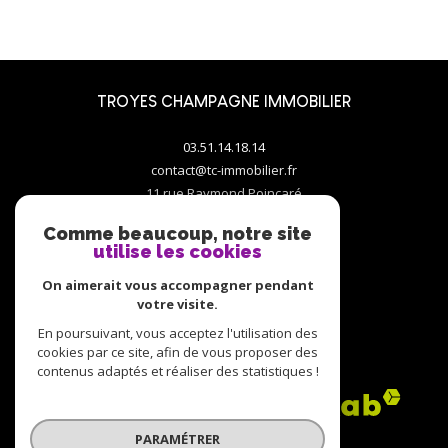
TROYES CHAMPAGNE IMMOBILIER
03.51.14.18.14
contact@tc-immobilier.fr
11 rue Raymond Poincaré
10000
troyes
Comme beaucoup, notre site
utilise les cookies
On aimerait vous accompagner pendant
votre visite.
En poursuivant, vous acceptez l'utilisation des
ADHÉRENTS
cookies par ce site, afin de vous proposer des
contenus adaptés et réaliser des statistiques !
PARAMÉTRER