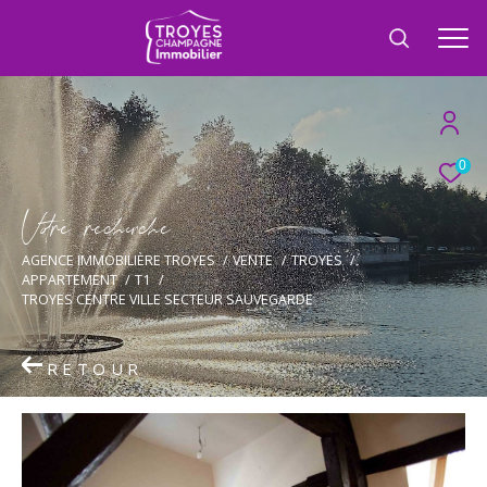
0
V
o
r
e
r
e
c
e
c
e
AGENCE IMMOBILIÈRE TROYES
VENTE
TROYES
APPARTEMENT
T1
TROYES CENTRE VILLE SECTEUR SAUVEGARDE
RETOUR