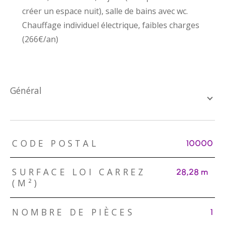
créer un espace nuit), salle de bains avec wc.
Chauffage individuel électrique, faibles charges
(266€/an)
général
TRAD_ZEPHYR_Caracteristique
TRAD_ZEPHYR_Valeurs
CODE POSTAL
10000
SURFACE LOI CARREZ
28,28 m²
(M²)
NOMBRE DE PIÈCES
1