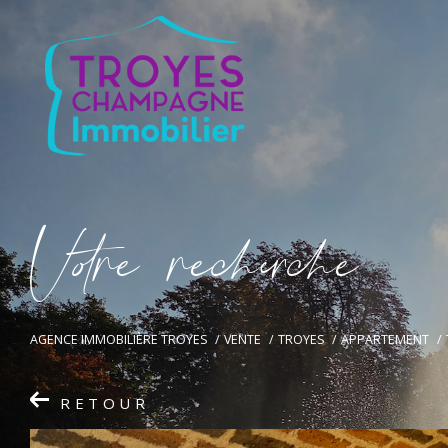
V
o
r
e
r
e
c
e
c
e
AGENCE IMMOBILIÈRE TROYES
VENTE
TROYES
APPARTEMENT
RETOUR