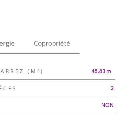
ergie
Copropriété
ARREZ (M²)
48,83 m²
ÈCES
2
NON