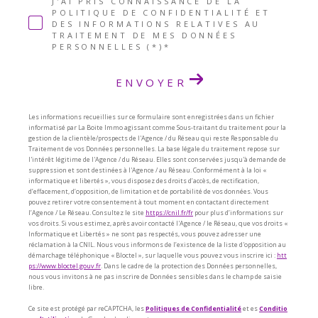
J'AI PRIS CONNAISSANCE DE LA
POLITIQUE DE CONFIDENTIALITÉ ET
DES INFORMATIONS RELATIVES AU
TRAITEMENT DE MES DONNÉES
PERSONNELLES (*)*
ENVOYER
Les informations recueillies sur ce formulaire sont enregistrées dans un fichier
informatisé par La Boite Immo agissant comme Sous-traitant du traitement pour la
gestion de la clientèle/prospects de l'Agence / du Réseau qui reste Responsable du
Traitement de vos Données personnelles. La base légale du traitement repose sur
l'intérêt légitime de l'Agence / du Réseau. Elles sont conservées jusqu'à demande de
suppression et sont destinées à l'Agence / au Réseau. Conformément à la loi «
informatique et libertés », vous disposez des droits d’accès, de rectification,
d’effacement, d’opposition, de limitation et de portabilité de vos données. Vous
pouvez retirer votre consentement à tout moment en contactant directement
l’Agence / Le Réseau. Consultez le site
https://cnil.fr/fr
pour plus d’informations sur
vos droits. Si vous estimez, après avoir contacté l'Agence / le Réseau, que vos droits «
Informatique et Libertés » ne sont pas respectés, vous pouvez adresser une
réclamation à la CNIL. Nous vous informons de l’existence de la liste d'opposition au
démarchage téléphonique « Bloctel », sur laquelle vous pouvez vous inscrire ici :
htt
ps://www.bloctel.gouv.fr
. Dans le cadre de la protection des Données personnelles,
nous vous invitons à ne pas inscrire de Données sensibles dans le champ de saisie
libre.
Ce site est protégé par reCAPTCHA, les
Politiques de Confidentialité
et es
Conditio