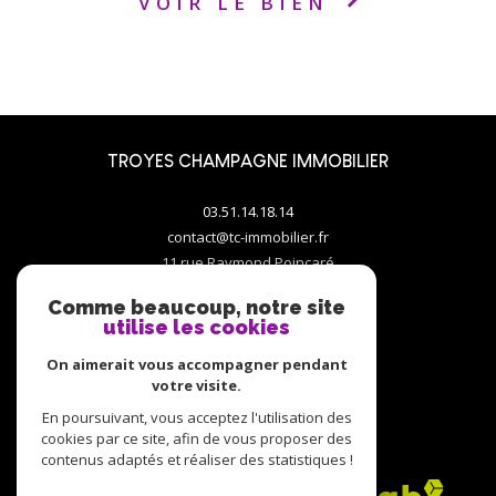
VOIR LE BIEN
TROYES CHAMPAGNE IMMOBILIER
03.51.14.18.14
contact@tc-immobilier.fr
11 rue Raymond Poincaré
10000
troyes
Comme beaucoup, notre site
utilise les cookies
On aimerait vous accompagner pendant
votre visite.
En poursuivant, vous acceptez l'utilisation des
ADHÉRENTS
cookies par ce site, afin de vous proposer des
contenus adaptés et réaliser des statistiques !