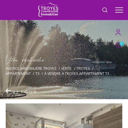
0
V
o
r
e
r
e
c
e
c
e
AGENCE IMMOBILIÈRE TROYES
VENTE
TROYES
APPARTEMENT
T3
A VENDRE A TROYES APPARTEMENT T3
RETOUR