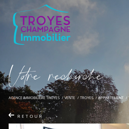
V
o
r
e
r
e
c
e
c
e
AGENCE IMMOBILIÈRE TROYES
VENTE
TROYES
APPARTEMENT
RETOUR