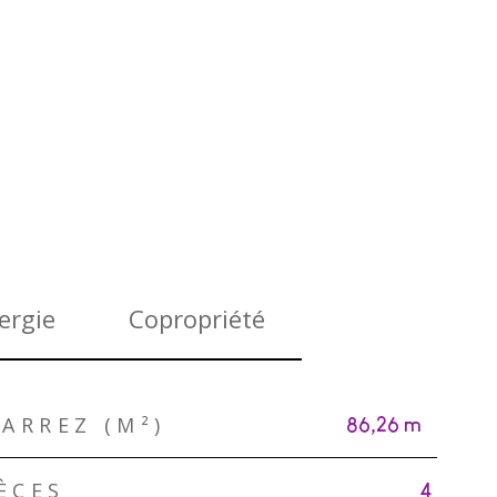
ergie
Copropriété
ARREZ (M²)
86,26 m²
ÈCES
4