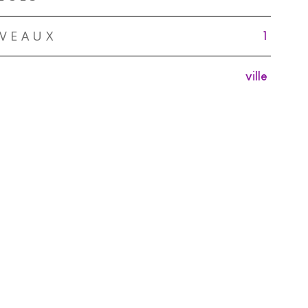
IVEAUX
1
ville