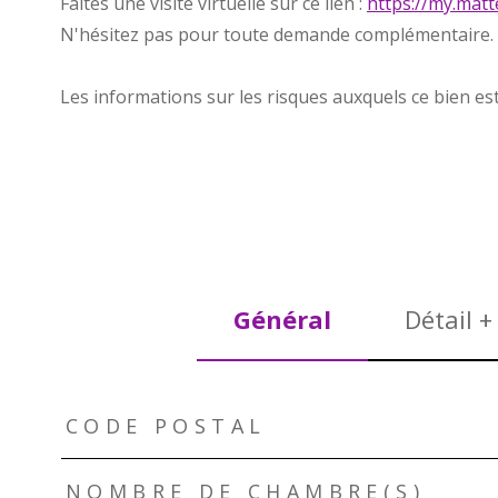
Faites une visite virtuelle sur ce lien :
https://my.ma
N'hésitez pas pour toute demande complémentaire.
Les informations sur les risques auxquels ce bien es
Général
Détail +
TRAD_ZEPHYR_Caracteristique
TRAD_ZEPHYR_Valeurs
CODE POSTAL
NOMBRE DE CHAMBRE(S)