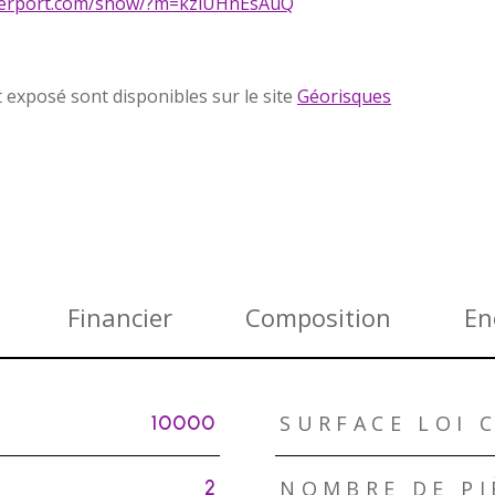
tterport.com/show/?m=kziUHnEsAuQ
t exposé sont disponibles sur le site
Géorisques
Financier
Composition
En
SURFACE LOI C
10000
NOMBRE DE PI
2