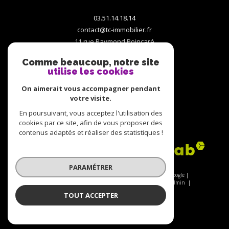
03.51.14.18.14
contact@tc-immobilier.fr
11 rue Raymond Poincaré
10000
troyes
Comme beaucoup, notre site
utilise les cookies
On aimerait vous accompagner pendant
votre visite.
En poursuivant, vous acceptez l'utilisation des
ADHÉRENTS
cookies par ce site, afin de vous proposer des
contenus adaptés et réaliser des statistiques !
PARAMÉTRER
© 2026 | Tous droits réservés | Traduction powered by Google |
Nos honoraires
Plan du site
Mentions légales
Admin
Nos partenaires
Politique RGPD
Cookies
TOUT ACCEPTER