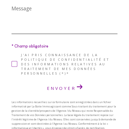
Message
*
* Champ obligatoire
J'AI PRIS CONNAISSANCE DE LA
POLITIQUE DE CONFIDENTIALITÉ ET
DES INFORMATIONS RELATIVES AU
TRAITEMENT DE MES DONNÉES
PERSONNELLES (*)*
ENVOYER
Les informations recueillies sur ce formulaire sont enregistrées dans un fichier
informatisé par La Boite Immo agissant comme Sous-traitant du traitement pour la
gestion de la clientèle/prospects de l'Agence / du Réseau qui reste Responsable du
Traitement de vos Données personnelles. La base légale du traitement repose sur
l'intérêt légitime de l'Agence / du Réseau. Elles sont conservées jusqu'à demande de
suppression et sont destinées à l'Agence / au Réseau. Conformément à la loi «
informatique et libertés », vous disposez des droits d’accès, de rectification,