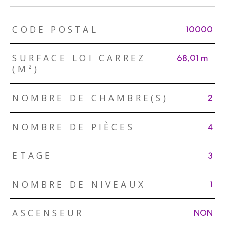
TRAD_ZEPHYR_Caracteristique
TRAD_ZEPHYR_Valeurs
CODE POSTAL
10000
SURFACE LOI CARREZ
68,01 m²
(M²)
NOMBRE DE CHAMBRE(S)
2
NOMBRE DE PIÈCES
4
ETAGE
3
NOMBRE DE NIVEAUX
1
ASCENSEUR
NON