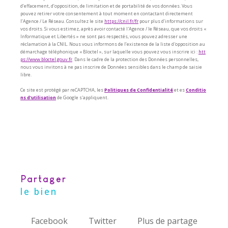
d’effacement, d’opposition, de limitation et de portabilité de vos données. Vous
pouvez retirer votre consentement à tout moment en contactant directement
l’Agence / Le Réseau. Consultez le site
https://cnil.fr/fr
pour plus d’informations sur
vos droits. Si vous estimez, après avoir contacté l'Agence / le Réseau, que vos droits «
Informatique et Libertés » ne sont pas respectés, vous pouvez adresser une
réclamation à la CNIL. Nous vous informons de l’existence de la liste d'opposition au
démarchage téléphonique « Bloctel », sur laquelle vous pouvez vous inscrire ici :
htt
ps://www.bloctel.gouv.fr
. Dans le cadre de la protection des Données personnelles,
nous vous invitons à ne pas inscrire de Données sensibles dans le champ de saisie
libre.
Ce site est protégé par reCAPTCHA, les
Politiques de Confidentialité
et es
Conditio
ns d'utilisation
de Google s'appliquent.
partager
le bien
Facebook
Twitter
Plus de partage