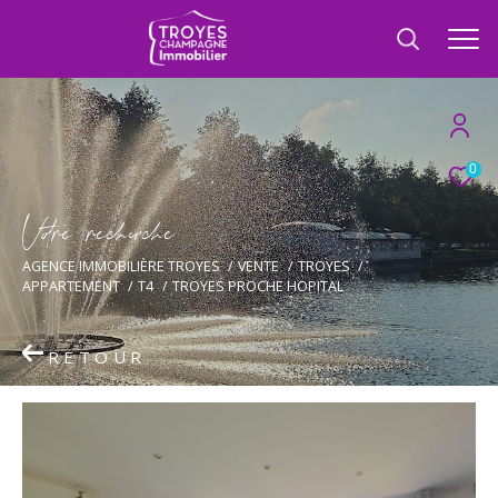
0
V
o
r
e
r
e
c
e
c
e
AGENCE IMMOBILIÈRE TROYES
VENTE
TROYES
APPARTEMENT
T4
TROYES PROCHE HOPITAL
RETOUR