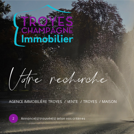
V
o
r
e
r
e
c
e
c
e
AGENCE IMMOBILIÈRE TROYES
VENTE
TROYES
MAISON
2
Annonce(s) trouvée(s) selon vos critères