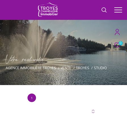
0
V
o
r
e
r
e
c
e
c
e
AGENCE IMMOBILIÈRE TROYES
VENTE
TROYES
STUDIO
1
Annonce(s) trouvée(s) selon vos critères
Trier par
Les plus récentes