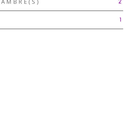
AMBRE(S)
2
1