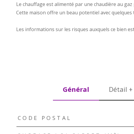
Le chauffage est alimenté par une chaudière au gaz p
Cette maison offre un beau potentiel avec quelques t
Les informations sur les risques auxquels ce bien es
Général
Détail +
TRAD_ZEPHYR_Caracteristique
TRAD_ZEPHYR_Valeurs
CODE POSTAL