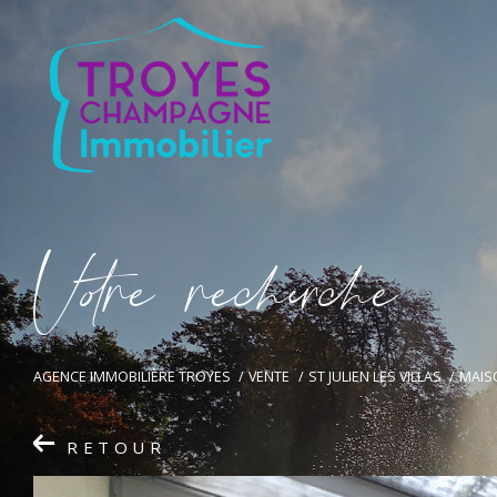
V
o
r
e
r
e
c
e
c
e
AGENCE IMMOBILIÈRE TROYES
VENTE
ST JULIEN LES VILLAS
MAIS
RETOUR