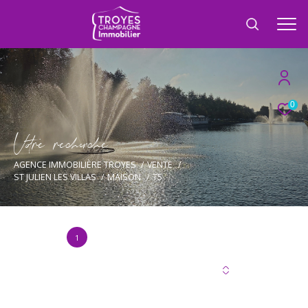
0
V
o
r
e
r
e
c
e
c
e
AGENCE IMMOBILIÈRE TROYES
VENTE
ST JULIEN LES VILLAS
MAISON
T5
1
Annonce(s) trouvée(s) selon vos critères
Trier par
Les plus récentes