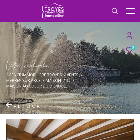
0
V
o
r
e
r
e
c
e
c
e
AGENCE IMMOBILIÈRE TROYES
VENTE
MERREY SUR ARCE
MAISON
T5
MAISON AU COEUR DU VIGNOBLE
RETOUR