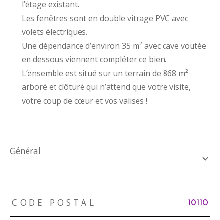
l’étage existant.
Les fenêtres sont en double vitrage PVC avec
volets électriques.
Une dépendance d’environ 35 m² avec cave voutée
en dessous viennent compléter ce bien.
L’ensemble est situé sur un terrain de 868 m²
arboré et clôturé qui n’attend que votre visite,
votre coup de cœur et vos valises !
général
TRAD_ZEPHYR_Caracteristique
TRAD_ZEPHYR_Valeurs
CODE POSTAL
10110