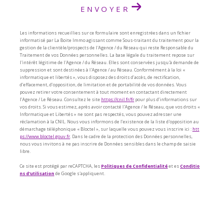
ENVOYER
Les informations recueillies sur ce formulaire sont enregistrées dans un fichier
informatisé par La Boite Immo agissant comme Sous-traitant du traitement pour la
gestion de la clientèle/prospects de l'Agence / du Réseau qui reste Responsable du
Traitement de vos Données personnelles. La base légale du traitement repose sur
l'intérêt légitime de l'Agence / du Réseau. Elles sont conservées jusqu'à demande de
suppression et sont destinées à l'Agence / au Réseau. Conformément à la loi «
informatique et libertés », vous disposez des droits d’accès, de rectification,
d’effacement, d’opposition, de limitation et de portabilité de vos données. Vous
pouvez retirer votre consentement à tout moment en contactant directement
l’Agence / Le Réseau. Consultez le site
https://cnil.fr/fr
pour plus d’informations sur
vos droits. Si vous estimez, après avoir contacté l'Agence / le Réseau, que vos droits «
Informatique et Libertés » ne sont pas respectés, vous pouvez adresser une
réclamation à la CNIL. Nous vous informons de l’existence de la liste d'opposition au
démarchage téléphonique « Bloctel », sur laquelle vous pouvez vous inscrire ici :
htt
ps://www.bloctel.gouv.fr
. Dans le cadre de la protection des Données personnelles,
nous vous invitons à ne pas inscrire de Données sensibles dans le champ de saisie
libre.
Ce site est protégé par reCAPTCHA, les
Politiques de Confidentialité
et es
Conditio
ns d'utilisation
de Google s'appliquent.