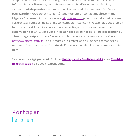
informatique et libertés », vous disposez des droits d’accès, de rectification,
d’effacement, d’opposition, de limitation et de portabilité de vos données. Vous
pouvez retirer votre consentement à tout moment en contactant directement
l’Agence / Le Réseau. Consultez le site
https://cnil.fr/fr
pour plus d’informations sur
vos droits. Si vous estimez, après avoir contacté l'Agence / le Réseau, que vos droits «
Informatique et Libertés » ne sont pas respectés, vous pouvez adresser une
réclamation à la CNIL. Nous vous informons de l’existence de la liste d'opposition au
démarchage téléphonique « Bloctel », sur laquelle vous pouvez vous inscrire ici :
htt
ps://www.bloctel.gouv.fr
. Dans le cadre de la protection des Données personnelles,
nous vous invitons à ne pas inscrire de Données sensibles dans le champ de saisie
libre.
Ce site est protégé par reCAPTCHA, les
Politiques de Confidentialité
et es
Conditio
ns d'utilisation
de Google s'appliquent.
partager
le bien