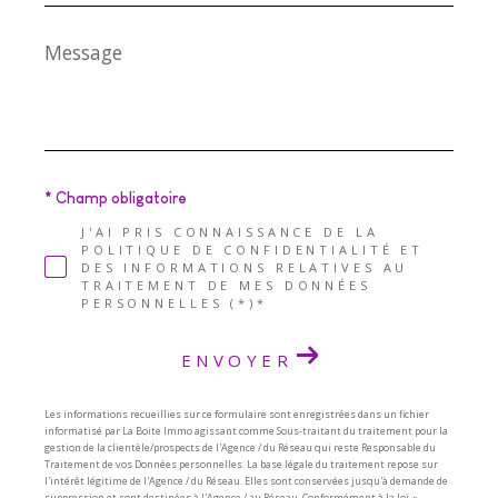
Message
*
* Champ obligatoire
J'AI PRIS CONNAISSANCE DE LA
POLITIQUE DE CONFIDENTIALITÉ ET
DES INFORMATIONS RELATIVES AU
TRAITEMENT DE MES DONNÉES
PERSONNELLES (*)*
ENVOYER
Les informations recueillies sur ce formulaire sont enregistrées dans un fichier
informatisé par La Boite Immo agissant comme Sous-traitant du traitement pour la
gestion de la clientèle/prospects de l'Agence / du Réseau qui reste Responsable du
Traitement de vos Données personnelles. La base légale du traitement repose sur
l'intérêt légitime de l'Agence / du Réseau. Elles sont conservées jusqu'à demande de
suppression et sont destinées à l'Agence / au Réseau. Conformément à la loi «