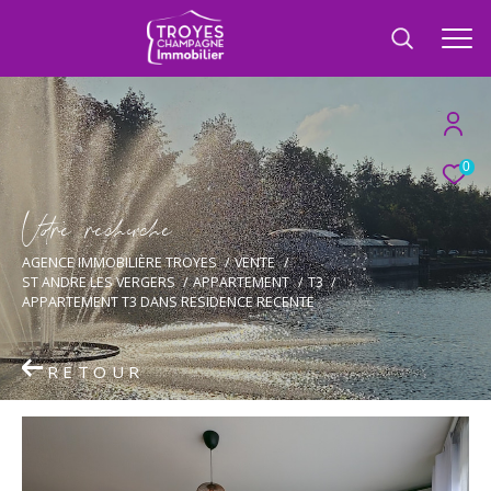
0
V
o
r
e
r
e
c
e
c
e
AGENCE IMMOBILIÈRE TROYES
VENTE
ST ANDRE LES VERGERS
APPARTEMENT
T3
APPARTEMENT T3 DANS RESIDENCE RECENTE
RETOUR