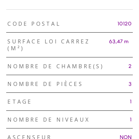
TRAD_ZEPHYR_Caracteristique
TRAD_ZEPHYR_Valeurs
CODE POSTAL
10120
SURFACE LOI CARREZ
63,47 m²
(M²)
NOMBRE DE CHAMBRE(S)
2
NOMBRE DE PIÈCES
3
ETAGE
1
NOMBRE DE NIVEAUX
1
ASCENSEUR
NON