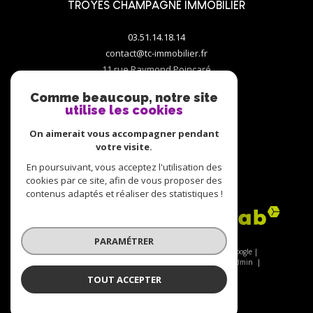
TROYES CHAMPAGNE IMMOBILIER
03.51.14.18.14
contact@tc-immobilier.fr
11 rue Raymond Poincaré
10000
troyes
Comme beaucoup, notre site
utilise les cookies
On aimerait vous accompagner pendant
votre visite.
En poursuivant, vous acceptez l'utilisation des
ADHÉRENTS
cookies par ce site, afin de vous proposer des
contenus adaptés et réaliser des statistiques !
PARAMÉTRER
© 2026 | Tous droits réservés | Traduction powered by Google |
Nos honoraires
Plan du site
Mentions légales
Admin
Nos partenaires
Politique RGPD
Cookies
TOUT ACCEPTER