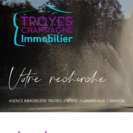
V
o
r
e
r
e
c
e
c
e
AGENCE IMMOBILIÈRE TROYES
VENTE
LANDREVILLE
MAISON