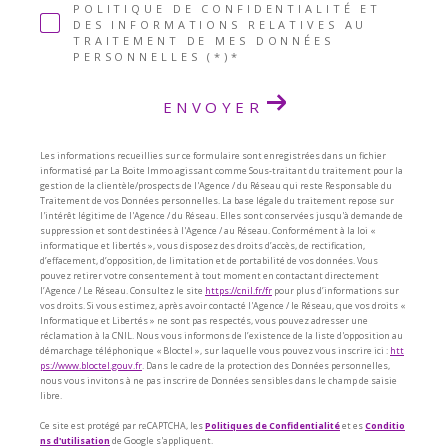
POLITIQUE DE CONFIDENTIALITÉ ET
DES INFORMATIONS RELATIVES AU
TRAITEMENT DE MES DONNÉES
PERSONNELLES (*)*
ENVOYER
Les informations recueillies sur ce formulaire sont enregistrées dans un fichier
informatisé par La Boite Immo agissant comme Sous-traitant du traitement pour la
gestion de la clientèle/prospects de l'Agence / du Réseau qui reste Responsable du
Traitement de vos Données personnelles. La base légale du traitement repose sur
l'intérêt légitime de l'Agence / du Réseau. Elles sont conservées jusqu'à demande de
suppression et sont destinées à l'Agence / au Réseau. Conformément à la loi «
informatique et libertés », vous disposez des droits d’accès, de rectification,
d’effacement, d’opposition, de limitation et de portabilité de vos données. Vous
pouvez retirer votre consentement à tout moment en contactant directement
l’Agence / Le Réseau. Consultez le site
https://cnil.fr/fr
pour plus d’informations sur
vos droits. Si vous estimez, après avoir contacté l'Agence / le Réseau, que vos droits «
Informatique et Libertés » ne sont pas respectés, vous pouvez adresser une
réclamation à la CNIL. Nous vous informons de l’existence de la liste d'opposition au
démarchage téléphonique « Bloctel », sur laquelle vous pouvez vous inscrire ici :
htt
ps://www.bloctel.gouv.fr
. Dans le cadre de la protection des Données personnelles,
nous vous invitons à ne pas inscrire de Données sensibles dans le champ de saisie
libre.
Ce site est protégé par reCAPTCHA, les
Politiques de Confidentialité
et es
Conditio
ns d'utilisation
de Google s'appliquent.