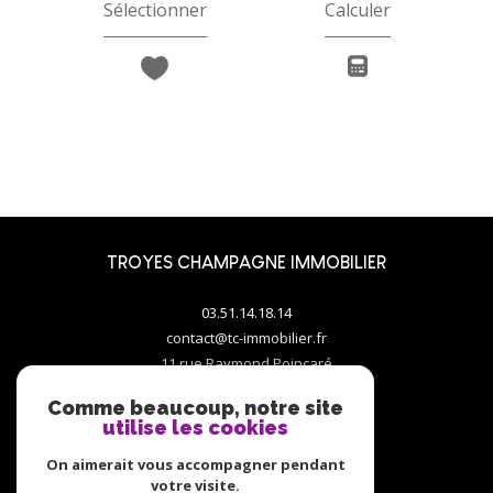
Sélectionner
Calculer
TROYES CHAMPAGNE IMMOBILIER
03.51.14.18.14
contact@tc-immobilier.fr
11 rue Raymond Poincaré
10000
troyes
Comme beaucoup, notre site
utilise les cookies
On aimerait vous accompagner pendant
votre visite.