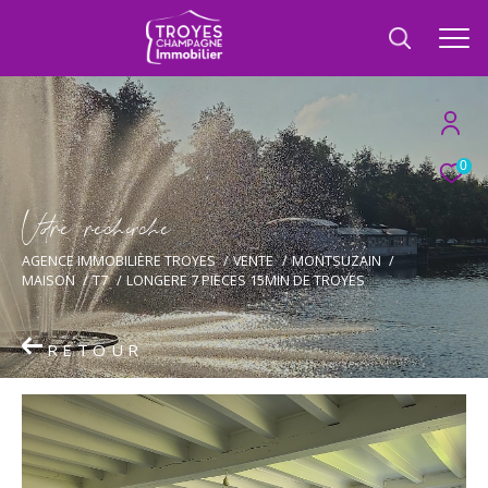
0
V
o
r
e
r
e
c
e
c
e
AGENCE IMMOBILIÈRE TROYES
VENTE
MONTSUZAIN
MAISON
T7
LONGERE 7 PIECES 15MIN DE TROYES
RETOUR