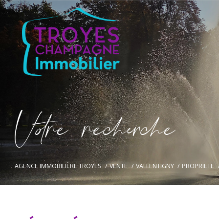
V
o
r
e
r
e
c
e
c
e
AGENCE IMMOBILIÈRE TROYES
VENTE
VALLENTIGNY
PROPRIETE