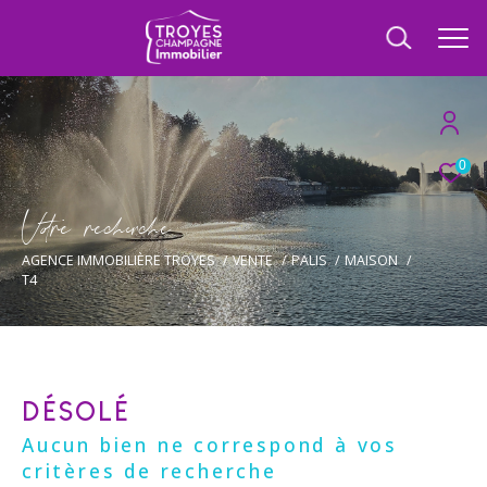
0
V
o
r
e
r
e
c
e
c
e
AGENCE IMMOBILIÈRE TROYES
VENTE
PALIS
MAISON
T4
DÉSOLÉ
Aucun bien ne correspond à vos
critères de recherche