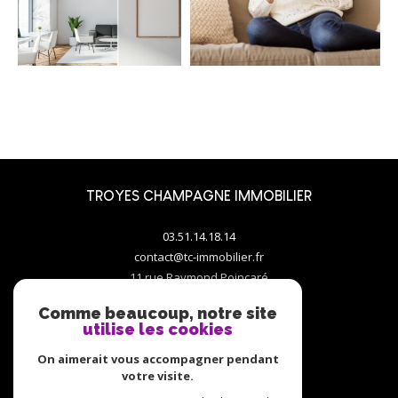
TROYES CHAMPAGNE IMMOBILIER
03.51.14.18.14
contact@tc-immobilier.fr
11 rue Raymond Poincaré
10000
troyes
Comme beaucoup, notre site
utilise les cookies
On aimerait vous accompagner pendant
votre visite.