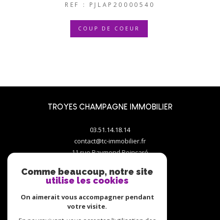
REF : PJLAP20000540
COUP DE COEUR
TROYES CHAMPAGNE IMMOBILIER
03.51.14.18.14
contact@tc-immobilier.fr
11 rue Raymond Poincaré
10000
troyes
Comme beaucoup, notre site
utilise les cookies
On aimerait vous accompagner pendant
votre visite.