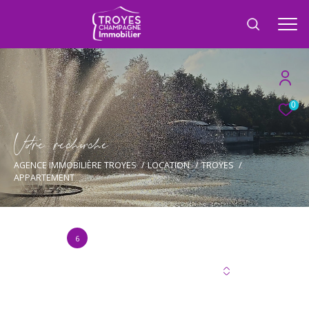
0
V
o
r
e
r
e
c
e
c
e
AGENCE IMMOBILIÈRE TROYES
LOCATION
TROYES
APPARTEMENT
6
Annonce(s) trouvée(s) selon vos critères
Trier par
Les plus récentes