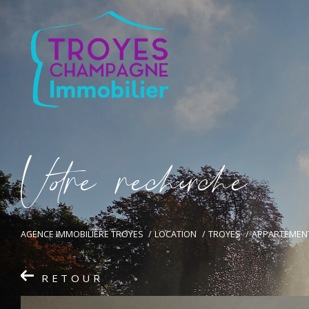
V
o
r
e
r
e
c
e
c
e
AGENCE IMMOBILIÈRE TROYES
LOCATION
TROYES
APPARTEMEN
RETOUR