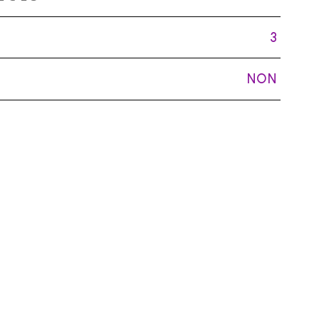
3
NON