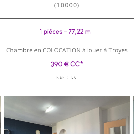
(10000)
1 pièces - 77,22 m²
Chambre en COLOCATION à louer à Troyes
390 €
CC*
REF : L6