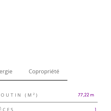
ergie
Copropriété
BOUTIN (M²)
77,22 m²
ÈCES
1