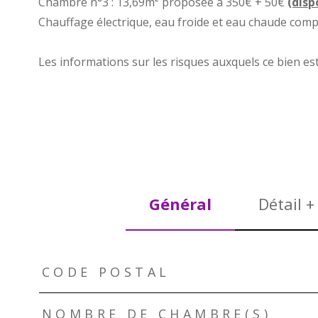
Chambre n°3 : 13,69m² proposée à 350€ + 50€
(disp
Chauffage électrique, eau froide et eau chaude comp
Les informations sur les risques auxquels ce bien es
Général
Détail +
TRAD_ZEPHYR_Caracteristique
TRAD_ZEPHYR_Valeurs
CODE POSTAL
NOMBRE DE CHAMBRE(S)