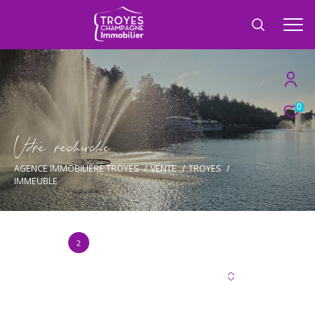
0
V
o
r
e
r
e
c
e
c
e
AGENCE IMMOBILIÈRE TROYES
VENTE
TROYES
IMMEUBLE
2
Annonce(s) trouvée(s) selon vos critères
Trier par
Les plus récentes