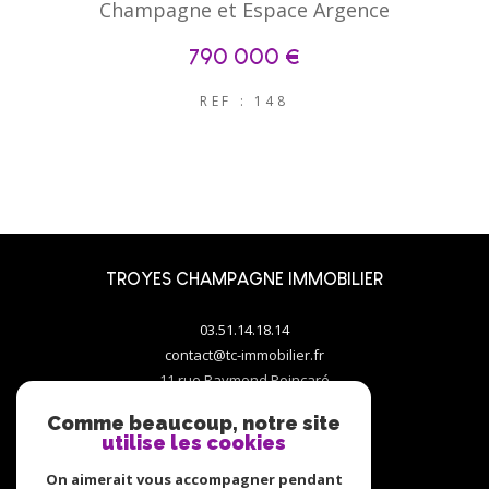
Champagne et Espace Argence
790 000 €
REF : 148
TROYES CHAMPAGNE IMMOBILIER
03.51.14.18.14
contact@tc-immobilier.fr
11 rue Raymond Poincaré
10000
troyes
Comme beaucoup, notre site
utilise les cookies
On aimerait vous accompagner pendant