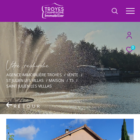
0
V
o
r
e
r
e
c
e
c
e
AGENCE IMMOBILIÈRE TROYES
VENTE
ST JULIEN LES VILLAS
MAISON
T5
SAINT JULIEN LES VILLLAS
RETOUR