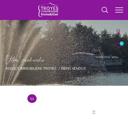
0
V
o
r
e
r
e
c
e
c
e
AGENCE IMMOBILIÈRE TROYES
BIENS VENDUS
94
Annonce(s) trouvée(s) selon vos critères
Trier par
Les plus récentes