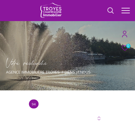
0
V
o
r
e
r
e
c
e
c
e
AGENCE IMMOBILIÈRE TROYES
BIENS VENDUS
94
Annonce(s) trouvée(s) selon vos critères
Trier par
Les plus récentes