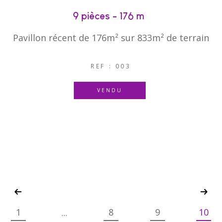
9 pièces - 176 m²
Pavillon récent de 176m² sur 833m² de terrain
REF : 003
VENDU
1
8
9
10
...