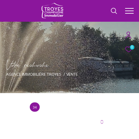
0
V
o
r
e
r
e
c
e
c
e
AGENCE IMMOBILIÈRE TROYES
VENTE
34
Annonce(s) trouvée(s) selon vos critères
Trier par
Les plus récentes