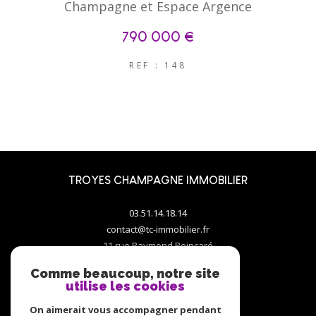
Champagne et Espace Argence
790 000 €
REF : 148
TROYES CHAMPAGNE IMMOBILIER
03.51.14.18.14
contact@tc-immobilier.fr
11 rue Raymond Poincaré
10000
troyes
Comme beaucoup, notre site
utilise les cookies
On aimerait vous accompagner pendant