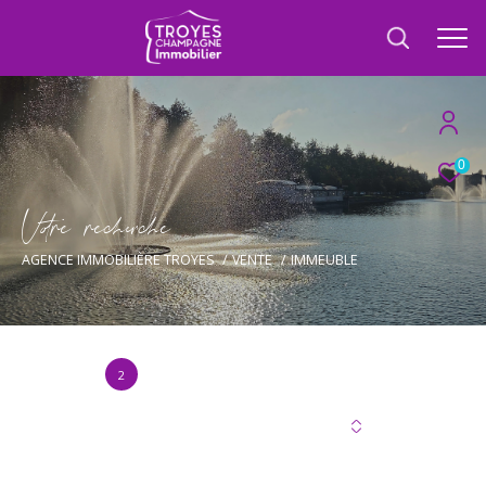
0
V
o
r
e
r
e
c
e
c
e
AGENCE IMMOBILIÈRE TROYES
VENTE
IMMEUBLE
2
Annonce(s) trouvée(s) selon vos critères
Trier par
Les plus récentes